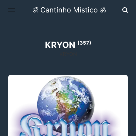
ॐ Cantinho Místico ॐ
KRYON
(357)
KRYON