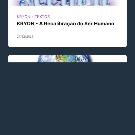
KRYON - TEXTOS
KRYON - A Recalibração do Ser Humano
27/12/2021
KRYON - TEXTOS
KRYON - O Processo
27/12/2021