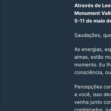
Através de Lee 
Monument Vall
5-11 de maio d
Saudações, que
As energias, es
almas, estão m
momento. Eu lh
consciência, o
Percepções con
a você, isso de
venha junto com
combinados, jun