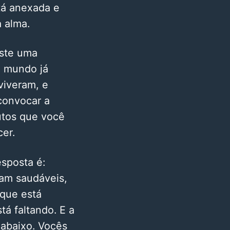
tá anexada e
a alma.
iste uma
o mundo já
viveram, e
convocar a
utos que você
cer.
sposta é:
am saudáveis,
 que está
tá faltando. E a
 abaixo. Vocês