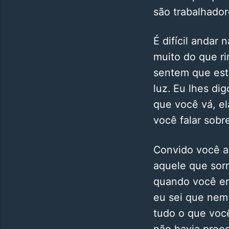
são trabalhador
É difícil andar
muito do que ri
sentem que est
luz. Eu lhes di
que você vá, el
você falar sobr
Convido você a 
aquele que sorr
quando você er
eu sei que ne
tudo o que você
não havia preo