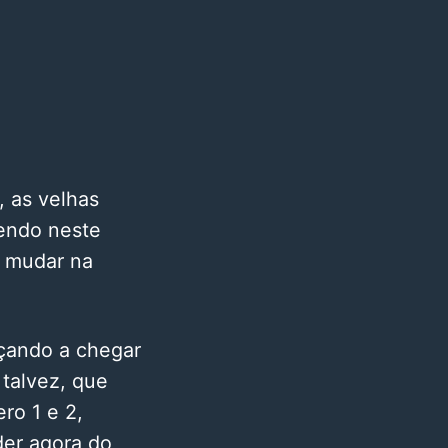
, as velhas
endo neste
a mudar na
çando a chegar
 talvez, que
ro 1 e 2,
der agora do