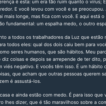
ferença é esta: um era tão ruim quanto o vírus; E
redor. E você levou com você e se preocupou. 
i mais longe, mas fica com você. E aqui está o
tão fundamental: um espalha medo, o outro espa
nto a todos os trabalhadores da Luz que estão
ara todos eles: qual dos dois caiu bem para vo
 como seres humanos, que são hábitos. Meu parc
diz coisas e depois se arrepende de ter dito,
 viés negativo. E vocês têm isso. É um hábito
oisas, que acham que outras pessoas querem s
zem é assustá-los.
casa e ainda estão com medo. É para isso que v
o lhes dizer, que é tão maravilhoso sobre a c