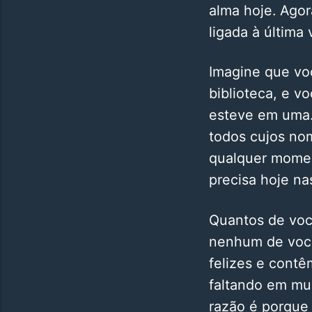
alma hoje. Ago
ligada à última
Imagine que vo
biblioteca, e v
esteve em uma. 
todos cujos no
qualquer momen
precisa hoje na
Quantos de voc
nenhum de você
felizes e contê
faltando em muit
razão é porque 