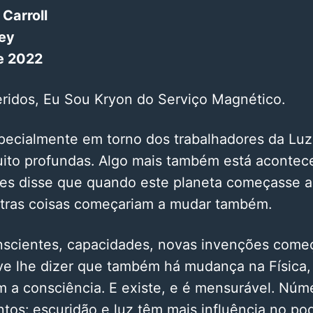
Carroll
ey
e 2022
ridos, Eu Sou Kryon do Serviço Magnético.
pecialmente em torno dos trabalhadores da Luz
uito profundas. Algo mais também está acontec
es disse que quando este planeta começasse 
utras coisas começariam a mudar também.
scientes, capacidades, novas invenções come
ve lhe dizer que também há mudança na Física,
 a consciência. E existe, e é mensurável. Núme
tos: escuridão e luz têm mais influência no po