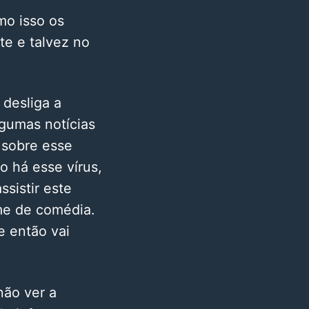
mo isso os
te e talvez no
 desliga a
lgumas notícias
r sobre esse
 há esse vírus,
sistir este
lme de comédia.
e então vai
não ver a