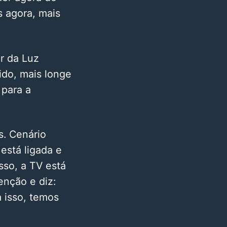
s agora, mais
or da Luz
pido, mais longe
 para a
s. Cenário
está ligada e
sso, a TV está
enção e diz:
a isso, temos