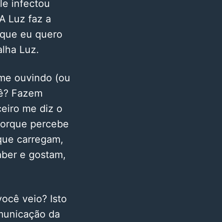
le infectou
A Luz faz a
 que eu quero
lha Luz.
 me ouvindo (ou
cê? Fazem
eiro me diz o
 porque percebe
 que carregam,
aber e gostam,
ocê veio? Isto
omunicação da