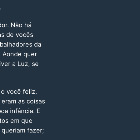
.
dor. Não há
uns de vocês
balhadores da
á. Aonde quer
ver a Luz, se
o você feliz,
 eram as coisas
a infância. E
tos em que
e queriam fazer;