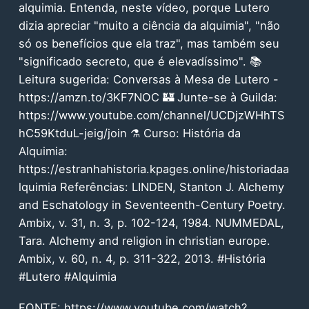
alquimia. Entenda, neste vídeo, porque Lutero
dizia apreciar "muito a ciência da alquimia", "não
só os benefícios que ela traz", mas também seu
"significado secreto, que é elevadíssimo". 📚
Leitura sugerida: Conversas à Mesa de Lutero -
https://amzn.to/3KF7NOC 🏰 Junte-se à Guilda:
https://www.youtube.com/channel/UCDjzWHhTS
hC59KtduL-jeig/join ⚗️ Curso: História da
Alquimia:
https://estranhahistoria.kpages.online/historiadaa
lquimia Referências: LINDEN, Stanton J. Alchemy
and Eschatology in Seventeenth-Century Poetry.
Ambix, v. 31, n. 3, p. 102-124, 1984. NUMMEDAL,
Tara. Alchemy and religion in christian europe.
Ambix, v. 60, n. 4, p. 311-322, 2013. #História
#Lutero #Alquimia
FONTE:
https://www.youtube.com/watch?