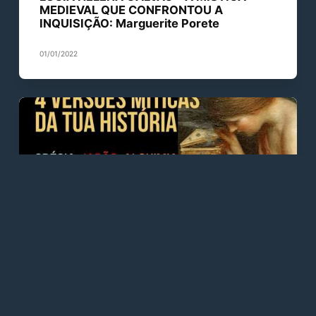
MEDIEVAL QUE CONFRONTOU A
INQUISIÇÃO: Marguerite Porete
01/01/2022
LUCIA HELENA GALVÃO
LUCIA HELENA GALVÃO - 4 VERSÕES
MÍTICAS DA TUA HISTÓRIA! Platão.
Tradiçao Zen. Alquimia. Heroi de 1000
faces
01/01/2022