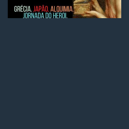
LUCIA HELENA GALVÃO
LUCIA HELENA GALVÃO - 4 VERSÕES
MÍTICAS DA TUA HISTÓRIA! Platão.
Tradiçao Zen. Alquimia. Heroi de 1000
faces
01/01/2022