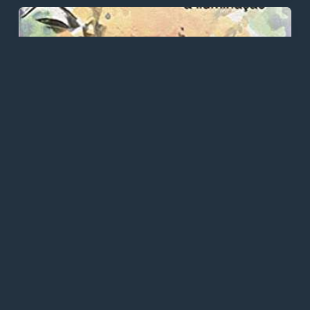
LIVROS
LIVRO - Tantra: da Sexualidade à
Iluminação
29/12/2021