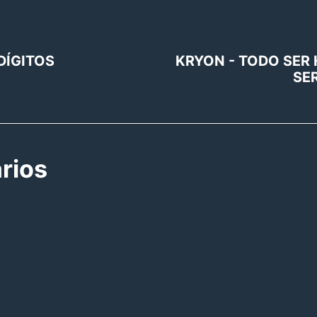
DÍGITOS
KRYON - TODO SER
SE
rios