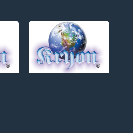
KRYON - TEXTOS
KRYON - O
Ser
Processo
27/12/2021