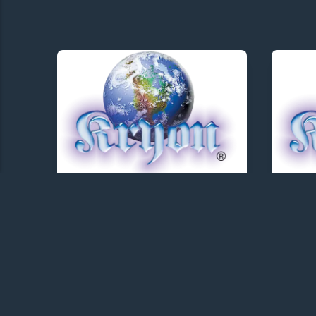
KRYON - TEXTOS
KRY
KRYON - A
KR
Recalibração do
Re
“Deveria”
Co
27/12/2021
27/1