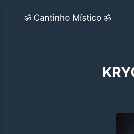
ॐ Cantinho Místico ॐ
KRY