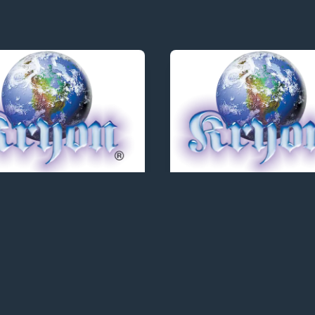
ON - TEXTOS
KRYON - TEXTOS
YON - A
KRYON - A
calibração do
Recalibração do 
nhecimento
Humano
2/2021
27/12/2021