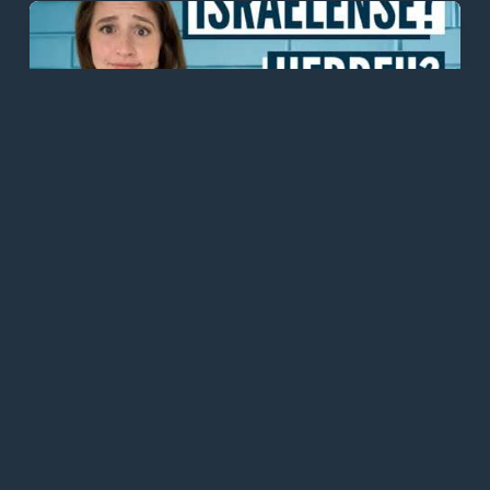
DIVERSOS
DIVERSOS - Judeu e Israelense é a
mesma coisa?! O que quer dizer judeu,
israelita, hebreu e israelense?
12/01/2022