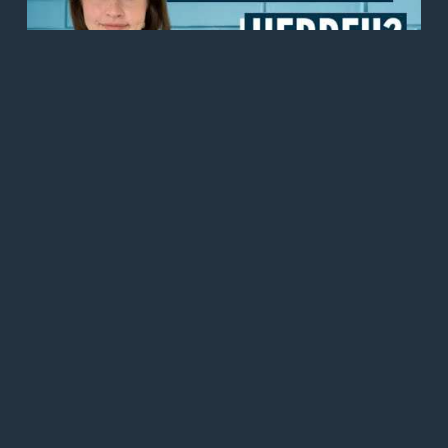
DIVERSOS
DIVERSOS - Judeu e Israelense é a
mesma coisa?! O que quer dizer judeu,
israelita, hebreu e israelense?
12/01/2022