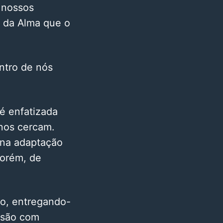
 nossos
o da Alma que o
ntro de nós
é enfatizada
 nos cercam.
 na adaptação
porém, de
o, entregando-
usão com