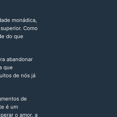
idade monádica,
 superior. Como
de do que
ara abandonar
a que
itos de nós já
agmentos de
ste é um
perar o amor, a