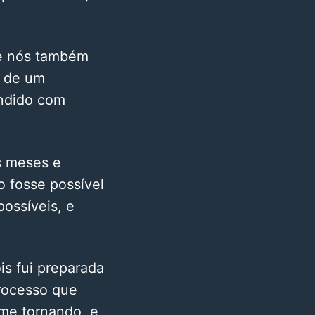
de nós também
o de um
ndido com
s meses e
 fosse possível
ossíveis, e
is fui preparada
rocesso que
me tornando, e