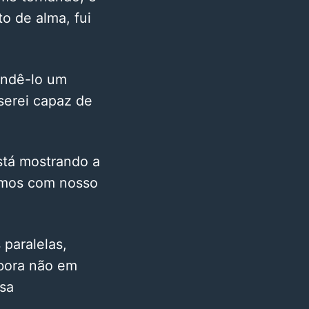
o de alma, fui
endê-lo um
serei capaz de
tá mostrando a
rmos com nosso
paralelas,
mbora não em
ssa