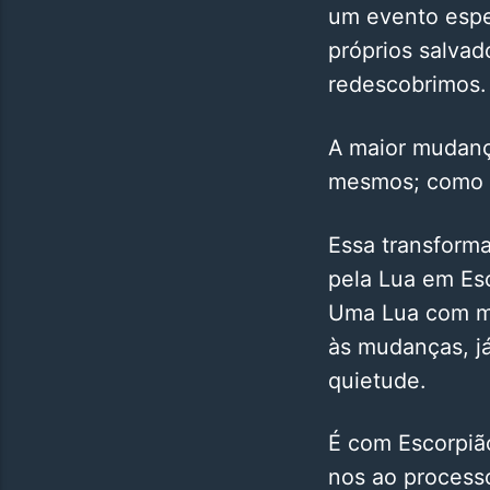
um evento espe
próprios salvad
redescobrimos.
A maior mudanç
mesmos; como r
Essa transforma
pela Lua em Esc
Uma Lua com mu
às mudanças, j
quietude.
É com Escorpiã
nos ao process