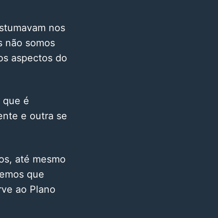
costumavam nos
is não somos
os aspectos do
 que é
nte e outra se
gos, até mesmo
iremos que
rve ao Plano