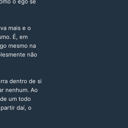
como o ego se
iva mais e o
smo. É, em
sigo mesmo na
mplesmente não
ra dentro de si
ar nenhum. Ao
 de um todo
artir daí, o