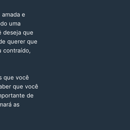
te amada e
endo uma
ê deseja que
 de querer que
 contraído,
s que você
saber que você
mportante de
mará as