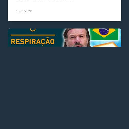
10/01/2022
DIVERSOS
DIVERSOS - Respiração Guiada do
Método Wim Hof (3 Rounds em Ritmo
Lento)
01/01/2022